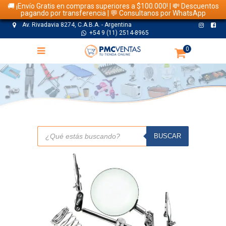
🚚 ¡Envío Gratis en compras superiores a $100.000! | 💸 Descuentos
pagando por transferencia | 💬 Consultanos por WhatsApp
Av. Rivadavia 8274, C.A.B.A. - Argentina
+54 9 (11) 2514-8965
0
TIENDA
Búsqueda
de
BUSCAR
productos