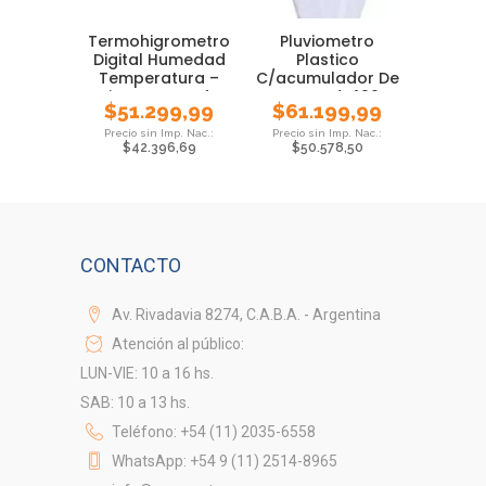
Termohigrometro
Pluviometro
Digital Humedad
Plastico
Temperatura –
C/acumulador De
Higrometro Tfa
Mm Mod. 490
$
51.299,99
$
61.199,99
$
42.396,69
$
50.578,50
CONTACTO
Av. Rivadavia 8274, C.A.B.A. - Argentina
Atención al público:
LUN-VIE: 10 a 16 hs.
SAB: 10 a 13 hs.
Teléfono: +54 (11) 2035-6558
WhatsApp: +54 9 (11) 2514-8965