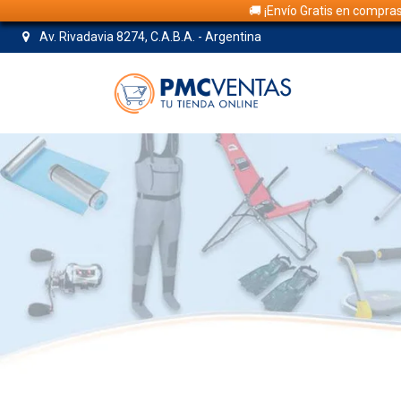
🚚 ¡Envío Gratis en compra
Av. Rivadavia 8274, C.A.B.A. - Argentina