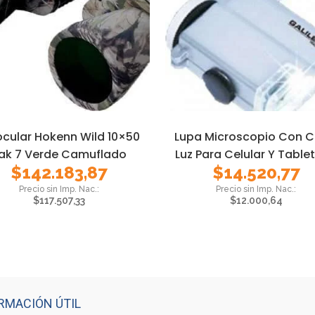
ocular Hokenn Wild 10×50
Lupa Microscopio Con Cl
ak 7 Verde Camuflado
Luz Para Celular Y Tablet
$
142.183,87
$
14.520,77
$
117.507,33
$
12.000,64
RMACIÓN ÚTIL