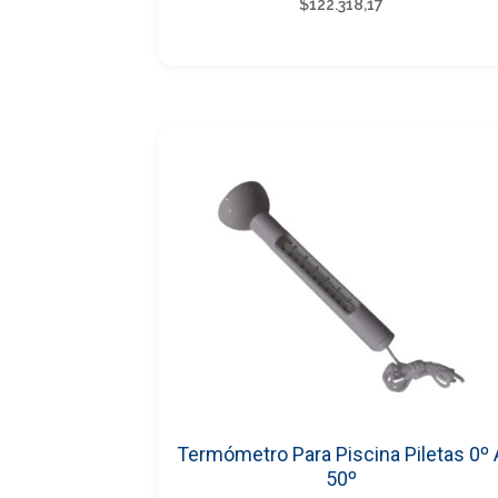
$
122.318,17
Termómetro Para Piscina Piletas 0º 
50º