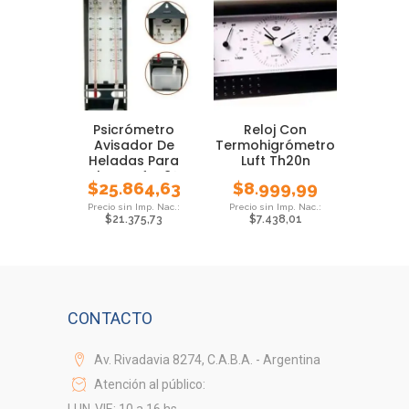
Psicrómetro
Reloj Con
Avisador De
Termohigrómetro
Heladas Para
Luft Th20n
Colgar Luft -8° A
Temperatura
$
25.864,63
$
8.999,99
+50°c
Higrometro
$
21.375,73
$
7.438,01
CONTACTO
Av. Rivadavia 8274, C.A.B.A. - Argentina
Atención al público:
LUN-VIE: 10 a 16 hs.