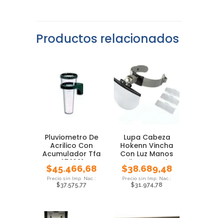
Productos relacionados
Pluviometro De
Lupa Cabeza
Acrilico Con
Hokenn Vincha
Acumulador Tfa
Con Luz Manos
47.1001
Libres Local
$
45.466,68
$
38.689,48
$
37.575,77
$
31.974,78