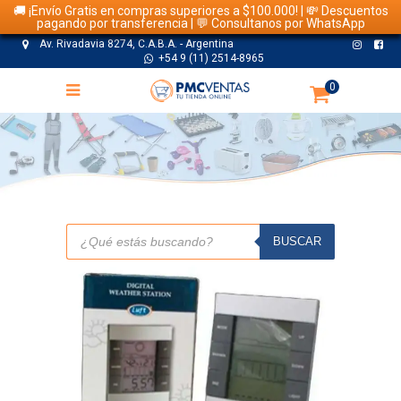
🚚 ¡Envío Gratis en compras superiores a $100.000! | 💸 Descuentos
pagando por transferencia | 💬 Consultanos por WhatsApp
Av. Rivadavia 8274, C.A.B.A. - Argentina
+54 9 (11) 2514-8965
0
TIENDA
Búsqueda
de
BUSCAR
productos