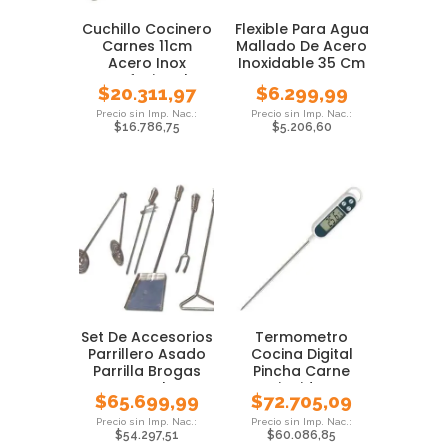
Cuchillo Cocinero
Flexible Para Agua
Carnes 11cm
Mallado De Acero
Acero Inox
Inoxidable 35 Cm
Profesional
$
20.311,97
$
6.299,99
Stolber
$
16.786,75
$
5.206,60
Set De Accesorios
Termometro
Parrillero Asado
Cocina Digital
Parrilla Brogas
Pincha Carne
Local
Liquidos
$
65.699,99
$
72.705,09
Gastronomia
$
54.297,51
$
60.086,85