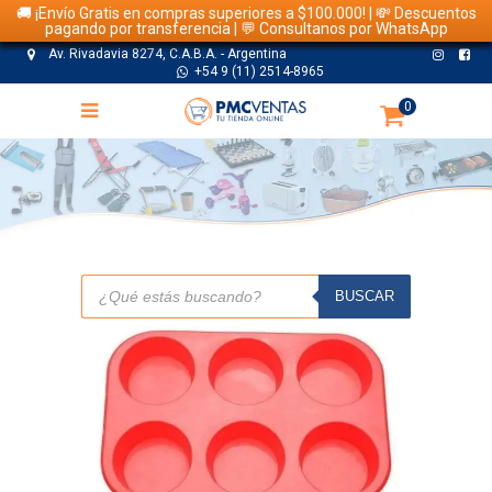
🚚 ¡Envío Gratis en compras superiores a $100.000! | 💸 Descuentos
pagando por transferencia | 💬 Consultanos por WhatsApp
Av. Rivadavia 8274, C.A.B.A. - Argentina
+54 9 (11) 2514-8965
0
TIENDA
Búsqueda
de
BUSCAR
productos