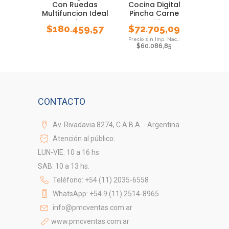
Con Ruedas
Cocina Digital
Multifuncion Ideal
Pincha Carne
Notebook Comer
Liquidos
$
180.459,57
$
72.705,09
Soporte Practica
Gastronomia
Excelente Calidad
$
60.086,85
Estudiar Leer
Pmcventas
CONTACTO
Av. Rivadavia 8274, C.A.B.A. - Argentina
Atención al público:
LUN-VIE: 10 a 16 hs.
SAB: 10 a 13 hs.
Teléfono: +54 (11) 2035-6558
WhatsApp: +54 9 (11) 2514-8965
info@pmcventas.com.ar
www.pmcventas.com.ar