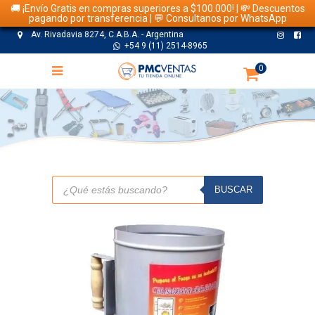
🚚 ¡Envío Gratis en compras superiores a $100.000! | 💸 Descuentos
pagando por transferencia | 💬 Consultanos por WhatsApp
Av. Rivadavia 8274, C.A.B.A. - Argentina
+54 9 (11) 2514-8965
0
TIENDA
Búsqueda
de
BUSCAR
productos