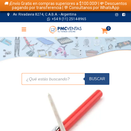
🚚 ¡Envío Gratis en compras superiores a $100.000! | 💸 Descuentos
pagando por transferencia | 💬 Consultanos por WhatsApp
Av. Rivadavia 8274, C.A.B.A. - Argentina
+54 9 (11) 2514-8965
0
TIENDA
Búsqueda
de
BUSCAR
productos