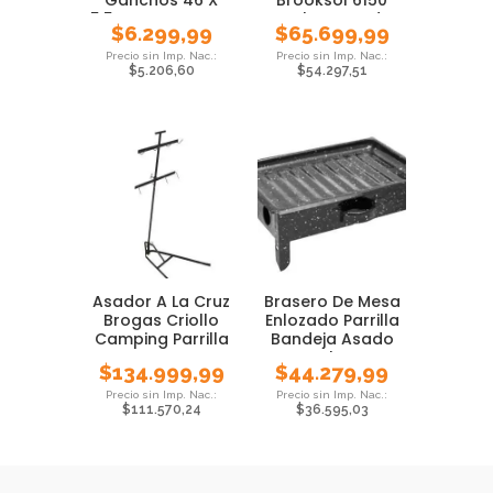
Ganchos 46 X
Brooksol 6150
5.5cm Pmcventas
Carbon Asado
$
6.299,99
$
65.699,99
$
5.206,60
$
54.297,51
Asador A La Cruz
Brasero De Mesa
Brogas Criollo
Enlozado Parrilla
Camping Parrilla
Bandeja Asado
Brasero
Excelente
$
134.999,99
$
44.279,99
$
111.570,24
$
36.595,03