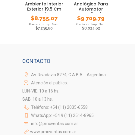
Ambiente Interior
Analógico Para
Exterior 19,5 Cm
Automotor
Luft
Autoadhesivo
$
8.755,07
$
9.709,79
Auto
$
7.235,60
$
8.024,62
CONTACTO
Av. Rivadavia 8274, C.A.B.A. - Argentina
Atención al público:
LUN-VIE: 10 a 16 hs.
SAB: 10 a 13 hs.
Teléfono: +54 (11) 2035-6558
WhatsApp: +54 9 (11) 2514-8965
info@pmcventas.com.ar
www.pmcventas.com.ar