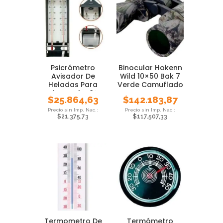
Psicrómetro
Binocular Hokenn
Avisador De
Wild 10×50 Bak 7
Heladas Para
Verde Camuflado
Colgar Luft -8° A
$
25.864,63
$
142.183,87
+50°c
$
21.375,73
$
117.507,33
Termometro De
Termómetro