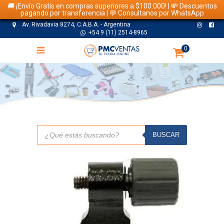
🚚 ¡Envío Gratis en compras superiores a $100.000! | 💸 Descuentos
pagando por transferencia | 💬 Consultanos por WhatsApp
Av. Rivadavia 8274, C.A.B.A. - Argentina
+54 9 (11) 2514-8965
0
TIENDA
Búsqueda
de
BUSCAR
productos