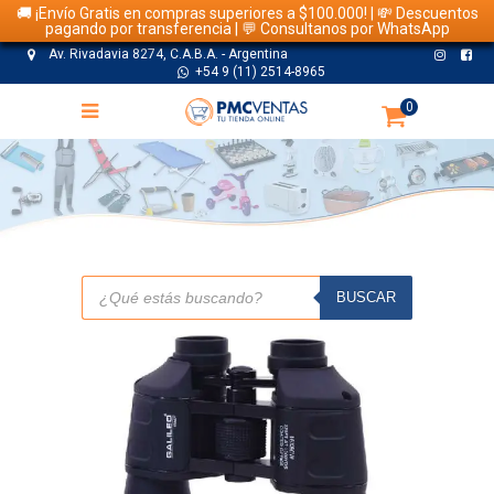
🚚 ¡Envío Gratis en compras superiores a $100.000! | 💸 Descuentos
pagando por transferencia | 💬 Consultanos por WhatsApp
Av. Rivadavia 8274, C.A.B.A. - Argentina
+54 9 (11) 2514-8965
0
TIENDA
Búsqueda
de
BUSCAR
productos