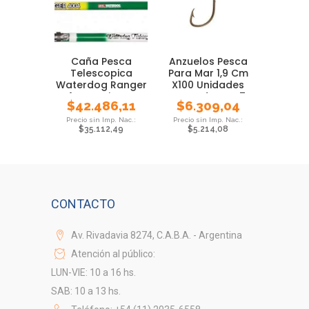
Caña Pesca
Anzuelos Pesca
Telescopica
Para Mar 1,9 Cm
Waterdog Ranger
X100 Unidades
4 Mts Pejerrey
Waterdog Nº 7
$
42.486,11
$
6.309,04
Carpa
$
35.112,49
$
5.214,08
CONTACTO
Av. Rivadavia 8274, C.A.B.A. - Argentina
Atención al público:
LUN-VIE: 10 a 16 hs.
SAB: 10 a 13 hs.