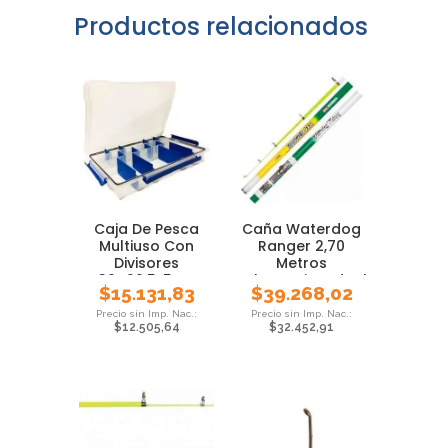
Productos relacionados
Caja De Pesca
Caña Waterdog
Multiuso Con
Ranger 2,70
Divisores
Metros
36×20.5x5cm
Telescopica Ideal
$
15.131,83
$
39.268,02
Pejerrey
$
12.505,64
$
32.452,91