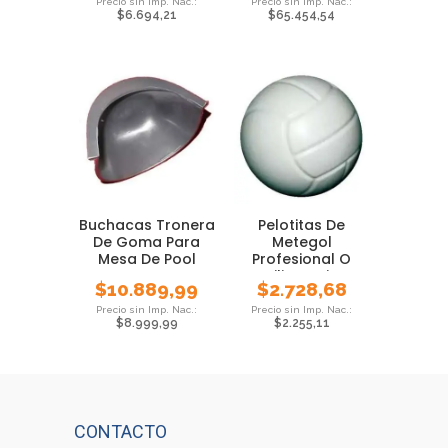
$
6.694,21
$
65.454,54
Buchacas Tronera
Pelotitas De
De Goma Para
Metegol
Mesa De Pool
Profesional O
Familiar Gajos X
$
10.889,99
$
2.728,68
Unidad
$
8.999,99
$
2.255,11
CONTACTO