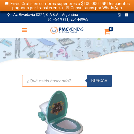
🚚 ¡Envío Gratis en compras superiores a $100.000! | 💸 Descuentos
pagando por transferencia | 💬 Consultanos por WhatsApp
Av. Rivadavia 8274, C.A.B.A. - Argentina
+54 9 (11) 2514-8965
0
TIENDA
Búsqueda
de
BUSCAR
productos