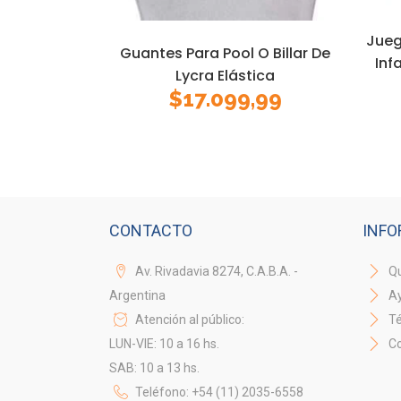
Jueg
Guantes Para Pool O Billar De
Inf
Lycra Elástica
$
17.099,99
CONTACTO
INFO
Av. Rivadavia 8274, C.A.B.A. -
Qu
Argentina
A
Atención al público:
Té
LUN-VIE: 10 a 16 hs.
Co
SAB: 10 a 13 hs.
Teléfono: +54 (11) 2035-6558