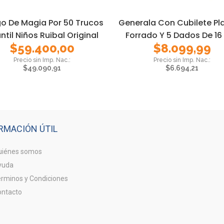
o De Magia Por 50 Trucos
Generala Con Cubilete Pl
antil Niños Ruibal Original
Forrado Y 5 Dados De 1
$
59.400,00
$
8.099,99
$
49.090,91
$
6.694,21
RMACIÓN ÚTIL
iénes somos
yuda
rminos y Condiciones
ntacto