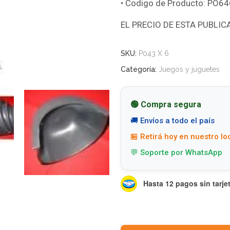
• Codigo de Producto: PO6
EL PRECIO DE ESTA PUBLIC
SKU:
P043 X 6
Categoría:
Juegos y juguetes
🟢 Compra segura
🚚 Envíos a todo el país
🏪 Retirá hoy en nuestro lo
💬 Soporte por WhatsApp
Hasta 12 pagos sin tarje