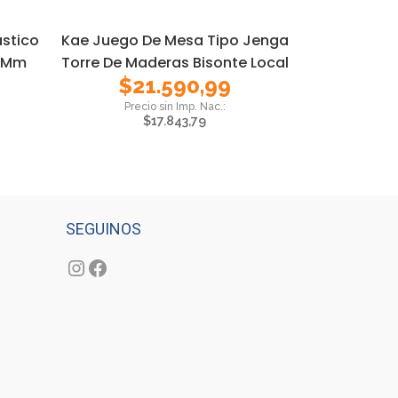
astico
Kae Juego De Mesa Tipo Jenga
6 Mm
Torre De Maderas Bisonte Local
$
21.590,99
$
17.843,79
SEGUINOS
Instagram
Facebook