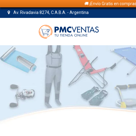
🚚 ¡Envío Gratis en compra
Av. Rivadavia 8274, C.A.B.A. - Argentina