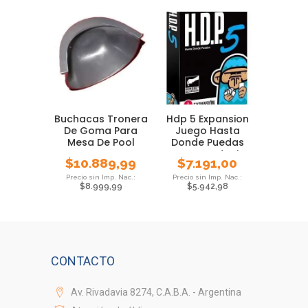
Buchacas Tronera
Hdp 5 Expansion
De Goma Para
Juego Hasta
Mesa De Pool
Donde Puedas
Cartas Ideal
$
10.889,99
$
7.191,00
Previa
$
8.999,99
$
5.942,98
CONTACTO
Av. Rivadavia 8274, C.A.B.A. - Argentina