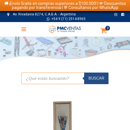
🚚 ¡Envío Gratis en compras superiores a $100.000! | 💸 Descuentos
pagando por transferencia | 💬 Consultanos por WhatsApp
Av. Rivadavia 8274, C.A.B.A. - Argentina
+54 9 (11) 2514-8965
0
TIENDA
Búsqueda
de
BUSCAR
productos