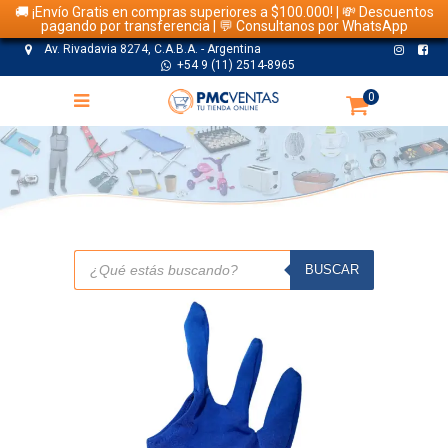
🚚 ¡Envío Gratis en compras superiores a $100.000! | 💸 Descuentos
pagando por transferencia | 💬 Consultanos por WhatsApp
Av. Rivadavia 8274, C.A.B.A. - Argentina
+54 9 (11) 2514-8965
0
TIENDA
Búsqueda
de
BUSCAR
productos