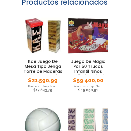
Productos relacionados
Kae Juego De
Juego De Magia
Mesa Tipo Jenga
Por 50 Trucos
Torre De Maderas
Infantil Niños
Bisonte Local
Ruibal Original
$
21.590,99
$
59.400,00
$
17.843,79
$
49.090,91