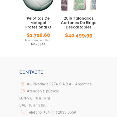
Pelotitas De
2016 Talonarios
Metegol
Cartones De Bingo
Profesional O
Descartables
Familiar Gajos X
Loteria
$
2.728,68
$
40.499,99
Unidad
$
2.255,11
CONTACTO
Av. Rivadavia 8274, C.A.B.A. - Argentina
Atención al público:
LUN-VIE: 10 a 16 hs.
SAB: 10 a 13 hs.
Teléfono: +54 (11) 2035-6558