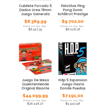
Cubilete Forrado 5
Pelotitas Ping
Dados Urea 19mm
Pong Donic
Juego Generala
Schilkrot Prestige
Local Pmc
2 Estrellas X6
$
8.369,99
$
9.702,00
$
6.917,35
$
8.018,18
Juego De Mesa
Hdp 5 Expansion
Quiententiende
Juego Hasta
Original Bisonte
Donde Puedas
Mimica Dibujos
Cartas Ideal
$
44.099,99
$
7.191,00
Previa
$
36.446,27
$
5.942,98