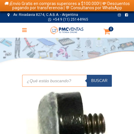
🚚 ¡Envío Gratis en compras superiores a $100.000! | 💸 Descuentos
pagando por transferencia | 💬 Consultanos por WhatsApp
Av. Rivadavia 8274, C.A.B.A. - Argentina
+54 9 (11) 2514-8965
0
TIENDA
Búsqueda
de
BUSCAR
productos