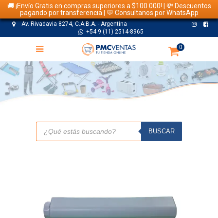
🚚 ¡Envío Gratis en compras superiores a $100.000! | 💸 Descuentos
pagando por transferencia | 💬 Consultanos por WhatsApp
Av. Rivadavia 8274, C.A.B.A. - Argentina
+54 9 (11) 2514-8965
0
TIENDA
Búsqueda
de
BUSCAR
productos