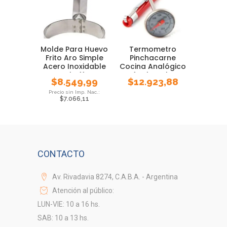
Molde Para Huevo
Termometro
Frito Aro Simple
Pinchacarne
Acero Inoxidable
Cocina Analógico
Cheff
Luft Chocolate
$
8.549,99
$
12.923,88
Rango
$
7.066,11
CONTACTO
Av. Rivadavia 8274, C.A.B.A. - Argentina
Atención al público:
LUN-VIE: 10 a 16 hs.
SAB: 10 a 13 hs.