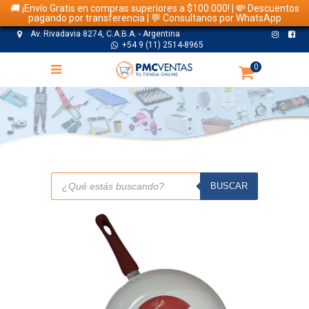
🚚 ¡Envío Gratis en compras superiores a $100.000! | 💸 Descuentos
pagando por transferencia | 💬 Consultanos por WhatsApp
Av. Rivadavia 8274, C.A.B.A. - Argentina
+54 9 (11) 2514-8965
0
TIENDA
Búsqueda
de
BUSCAR
productos