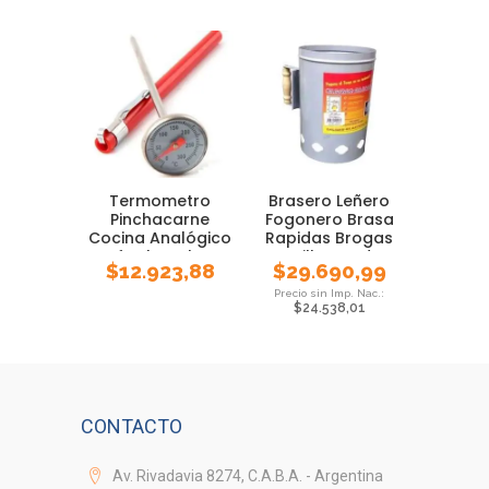
Termometro
Brasero Leñero
Pinchacarne
Fogonero Brasa
Cocina Analógico
Rapidas Brogas
Luft Chocolate
Parrilla Asador
$
12.923,88
$
29.690,99
Rango
$
24.538,01
CONTACTO
Av. Rivadavia 8274, C.A.B.A. - Argentina