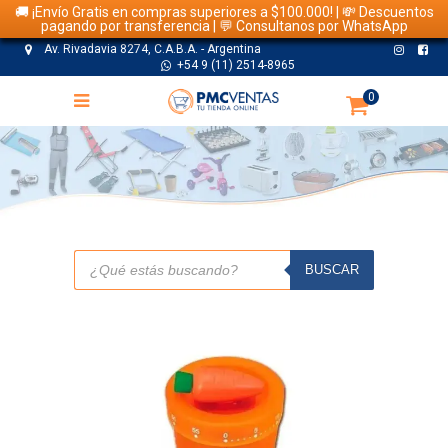
🚚 ¡Envío Gratis en compras superiores a $100.000! | 💸 Descuentos
pagando por transferencia | 💬 Consultanos por WhatsApp
Av. Rivadavia 8274, C.A.B.A. - Argentina
+54 9 (11) 2514-8965
0
TIENDA
Búsqueda
de
BUSCAR
productos