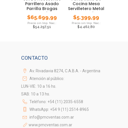
Parrillero Asado
Cocina Mesa
Parrilla Brogas
Servilletero Metal
Local
Cromado
$
65.699,99
$
5.399,99
$
54.297,51
$
4.462,80
CONTACTO
Av. Rivadavia 8274, C.A.B.A. - Argentina
Atención al público:
LUN-VIE: 10 a 16 hs.
SAB: 10 a 13 hs.
Teléfono: +54 (11) 2035-6558
WhatsApp: +54 9 (11) 2514-8965
info@pmcventas.com.ar
www.pmcventas.com.ar