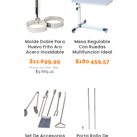
Molde Doble Para
Mesa Regulable
Huevo Frito Aro
Con Ruedas
Acero Inoxidable
Multifuncion Ideal
Cocina
Notebook Comer
$
11.699,99
$
180.459,57
Soporte Practica
Excelente Calidad
$
9.669,41
Estudiar Leer
Pmcventas
Set De Accesorios
Porta Rollo De