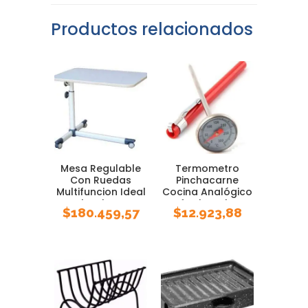
Productos relacionados
Mesa Regulable
Termometro
Con Ruedas
Pinchacarne
Multifuncion Ideal
Cocina Analógico
Notebook Comer
Luft Chocolate
$
180.459,57
$
12.923,88
Soporte Practica
Rango
Excelente Calidad
Estudiar Leer
Pmcventas