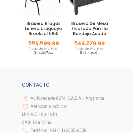
Brasero Brogas
Brasero De Mesa
Leñero Uruguayo
Enlozado Parrilla
Brooksol 6150
Bandeja Asado
Carbon Asado
Excelente
$
65.699,99
$
44.279,99
$
54.297,51
$
36.595,03
CONTACTO
Av. Rivadavia 8274, C.A.B.A. - Argentina
Atención al público:
LUN-VIE: 10 a 16 hs.
SAB: 10 a 13 hs.
Teléfono: +54 (11) 2035-6558