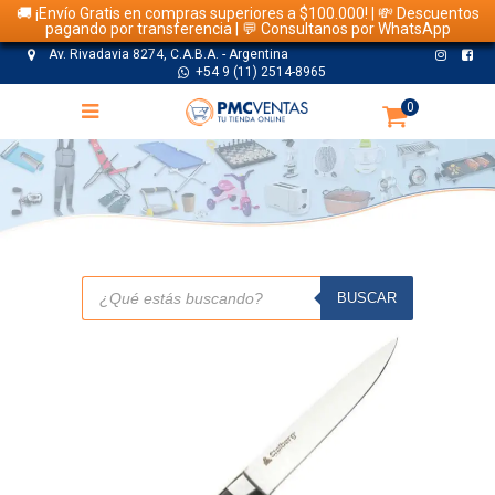
🚚 ¡Envío Gratis en compras superiores a $100.000! | 💸 Descuentos
pagando por transferencia | 💬 Consultanos por WhatsApp
Av. Rivadavia 8274, C.A.B.A. - Argentina
+54 9 (11) 2514-8965
0
TIENDA
Búsqueda
de
BUSCAR
productos