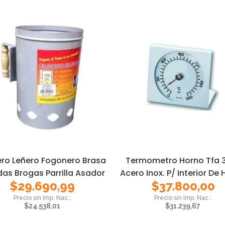
ero Leñero Fogonero Brasa
Termometro Horno Tfa 
das Brogas Parrilla Asador
Acero Inox. P/ Interior De
$
29.690,99
$
37.800,00
$
24.538,01
$
31.239,67