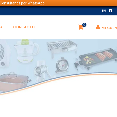
💬 Consultanos por WhatsApp
0
DA
CONTACTO
MI CUE