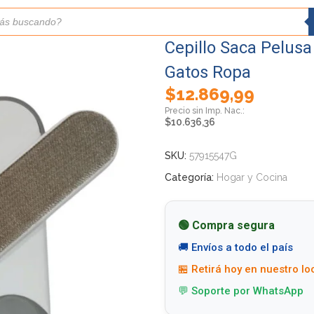
Cepillo Saca Pelusa
Gatos Ropa
$
12.869,99
$
10.636,36
SKU:
57915547G
Categoría:
Hogar y Cocina
🟢 Compra segura
🚚 Envíos a todo el país
🏪 Retirá hoy en nuestro lo
💬 Soporte por WhatsApp