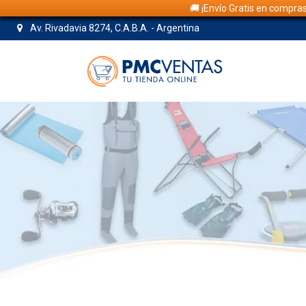
🚚 ¡Envío Gratis en compra
Av. Rivadavia 8274, C.A.B.A. - Argentina