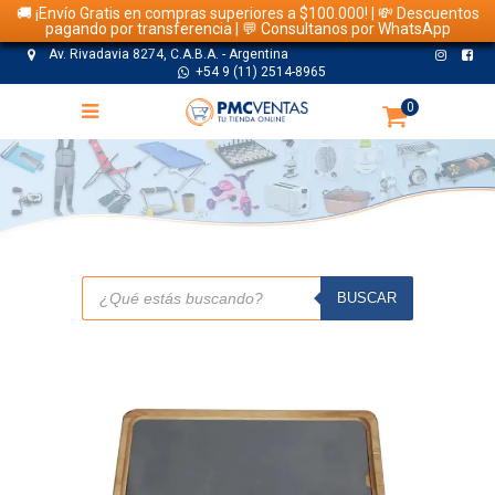
🚚 ¡Envío Gratis en compras superiores a $100.000! | 💸 Descuentos
pagando por transferencia | 💬 Consultanos por WhatsApp
Av. Rivadavia 8274, C.A.B.A. - Argentina
+54 9 (11) 2514-8965
0
TIENDA
Búsqueda
de
BUSCAR
productos