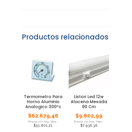
Productos relacionados
Termometro Para
Liston Led 12w
Horno Aluminio
Alacena Mesada
Analogico 300ºc
90 Cm
Tfa
Interconectable
$
62.679,46
$
9.602,99
Luz Fria
$
51.801,21
$
7.936,36