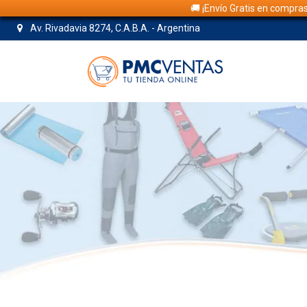
🚚 ¡Envío Gratis en compra
Av. Rivadavia 8274, C.A.B.A. - Argentina