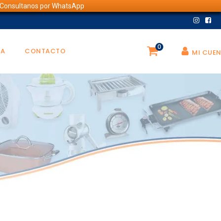
💬 Consultanos por WhatsApp
0
DA
CONTACTO
MI CUE