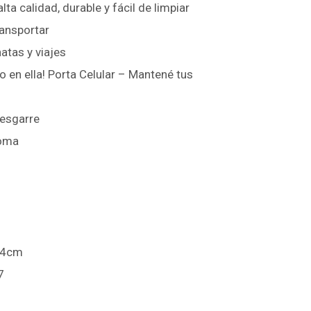
ta calidad, durable y fácil de limpiar
ransportar
natas y viajes
o en ella! Porta Celular – Mantené tus
desgarre
Goma
14cm
7