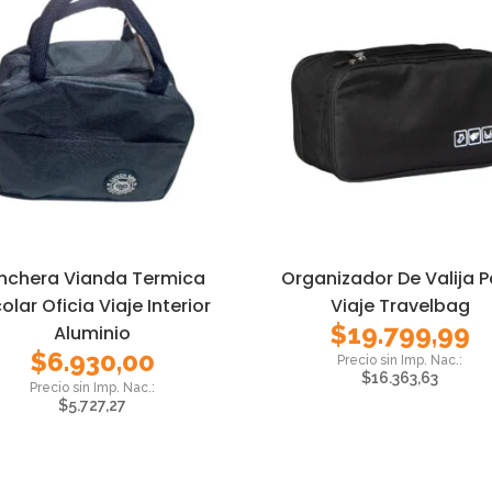
nchera Vianda Termica
Organizador De Valija P
olar Oficia Viaje Interior
Viaje Travelbag
$
19.799,99
Aluminio
$
6.930,00
$
16.363,63
$
5.727,27