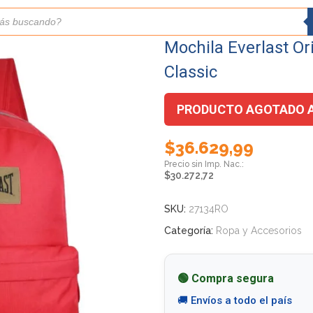
Mochila Everlast Or
Classic
PRODUCTO AGOTADO 
$
36.629,99
$
30.272,72
SKU:
27134RO
Categoría:
Ropa y Accesorios
🟢 Compra segura
🚚 Envíos a todo el país