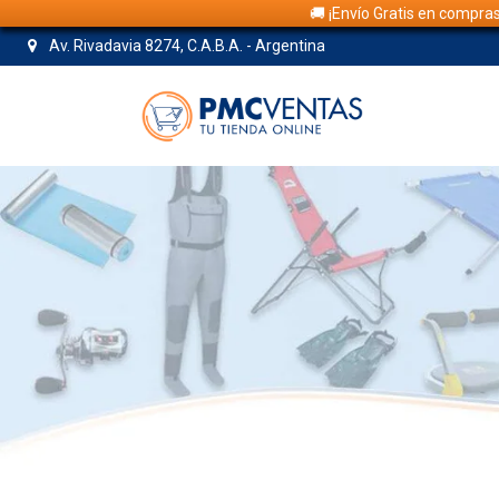
🚚 ¡Envío Gratis en compra
Av. Rivadavia 8274, C.A.B.A. - Argentina