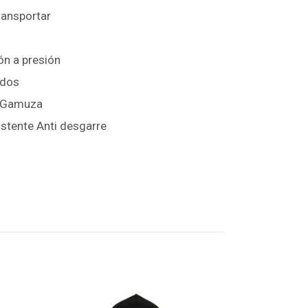
transportar
ón a presión
ados
n Gamuza
istente Anti desgarre