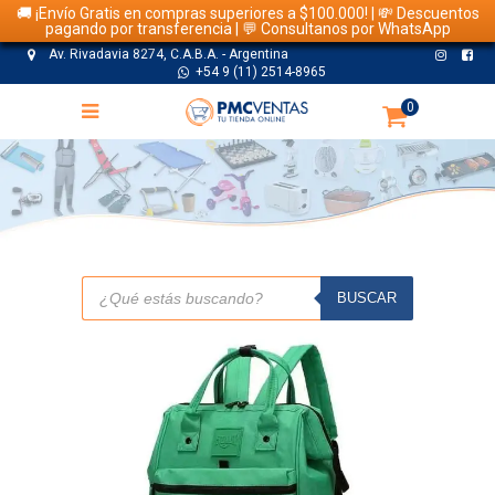
🚚 ¡Envío Gratis en compras superiores a $100.000! | 💸 Descuentos
pagando por transferencia | 💬 Consultanos por WhatsApp
Av. Rivadavia 8274, C.A.B.A. - Argentina
+54 9 (11) 2514-8965
0
TIENDA
Búsqueda
de
BUSCAR
productos