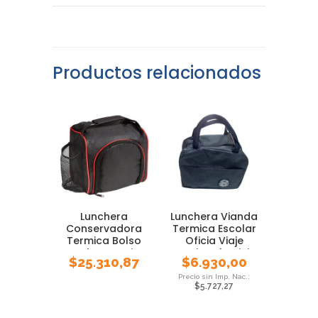
Productos relacionados
Lunchera
Lunchera Vianda
Conservadora
Termica Escolar
Termica Bolso
Oficia Viaje
Escolar Termico
Interior Aluminio
$
25.310,87
$
6.930,00
Camping Picnic
$
5.727,27