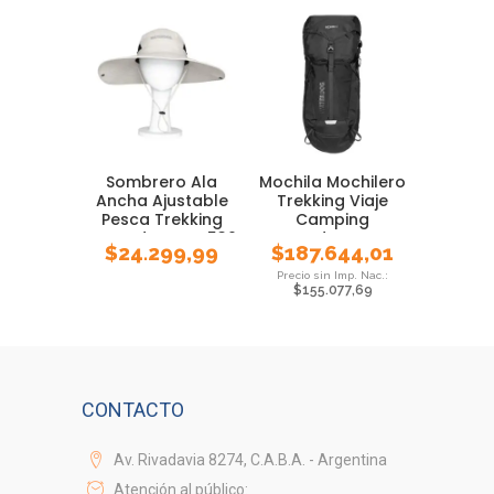
Sombrero Ala
Mochila Mochilero
Ancha Ajustable
Trekking Viaje
Pesca Trekking
Camping
Waterdog Cap530
Waterdog Route
$
24.299,99
$
187.644,01
45 L
$
155.077,69
CONTACTO
Av. Rivadavia 8274, C.A.B.A. - Argentina
Atención al público: