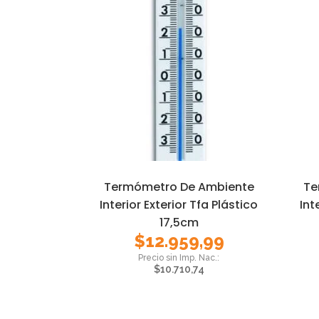
Termómetro De Ambiente
Te
Interior Exterior Tfa Plástico
Int
17,5cm
$
12.959,99
$
10.710,74