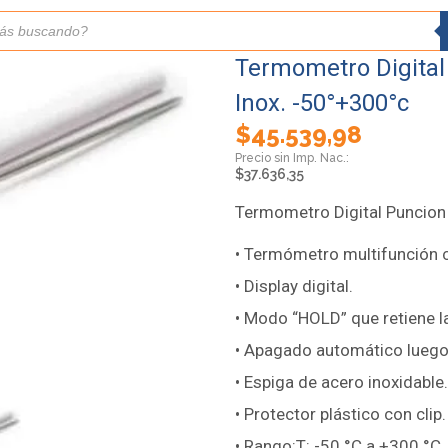
Termometro Digital
Inox. -50°+300°c
$
45.539,98
$
37.636,35
Termometro Digital Puncion
• Termómetro multifunción c
• Display digital.
• Modo “HOLD” que retiene l
• Apagado automático luego
• Espiga de acero inoxidable.
• Protector plástico con clip.
• Rango:T: -50 °C a +300 °C