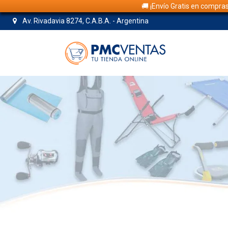
🚚 ¡Envío Gratis en compra
Av. Rivadavia 8274, C.A.B.A. - Argentina