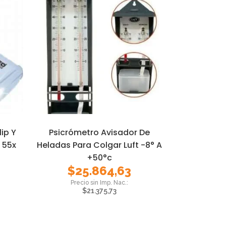
ip Y
Psicrómetro Avisador De
 55x
Heladas Para Colgar Luft -8° A
+50°c
$
25.864,63
$
21.375,73