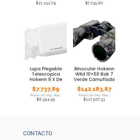
$
21.152,79
$
7.235,60
Lupa Plegable
Binocular Hokenn
Telescopica
Wild 10×50 Bak 7
Hokenn 9 X De
Verde Camuflado
Aumento
$
7.737,89
$
142.183,87
$
6.394,95
$
117.507,33
CONTACTO