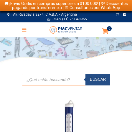
🚚 ¡Envío Gratis en compras superiores a $100.000! | 💸 Descuentos
pagando por transferencia | 💬 Consultanos por WhatsApp
Av. Rivadavia 8274, C.A.B.A. - Argentina
+54 9 (11) 2514-8965
0
TIENDA
Búsqueda
de
BUSCAR
productos