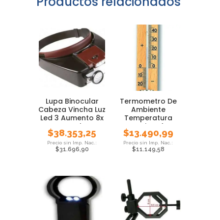
Productos relacionados
Lupa Binocular
Termometro De
Cabeza Vincha Luz
Ambiente
Led 3 Aumento 8x
Temperatura
Local
Interior Tfa
$
38.353,25
$
13.490,99
Madera 15 Cm
$
31.696,90
$
11.149,58