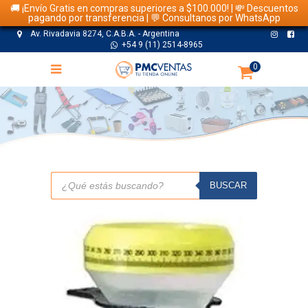
🚚 ¡Envío Gratis en compras superiores a $100.000! | 💸 Descuentos
pagando por transferencia | 💬 Consultanos por WhatsApp
Av. Rivadavia 8274, C.A.B.A. - Argentina
+54 9 (11) 2514-8965
0
TIENDA
Búsqueda
de
BUSCAR
productos