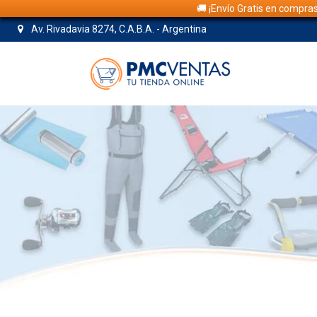
🚚 ¡Envío Gratis en compra
Av. Rivadavia 8274, C.A.B.A. - Argentina