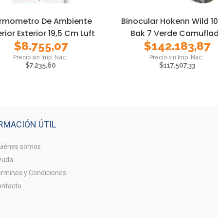
rmometro De Ambiente
Binocular Hokenn Wild 1
erior Exterior 19,5 Cm Luft
Bak 7 Verde Camufla
$
8.755,07
$
142.183,87
$
7.235,60
$
117.507,33
RMACIÓN ÚTIL
iénes somos
yuda
rminos y Condiciones
ntacto