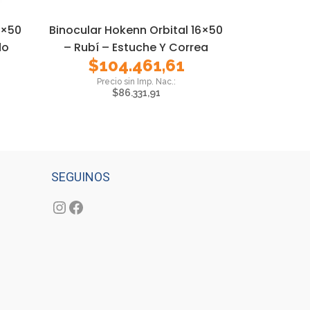
0×50
Binocular Hokenn Orbital 16×50
do
– Rubí – Estuche Y Correa
$
104.461,61
$
86.331,91
SEGUINOS
Instagram
Facebook