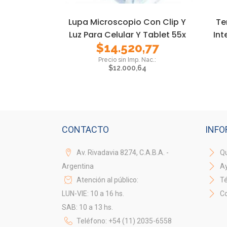
Lupa Microscopio Con Clip Y
Te
Luz Para Celular Y Tablet 55x
Int
$
14.520,77
$
12.000,64
CONTACTO
INFO
Av. Rivadavia 8274, C.A.B.A. -
Qu
Argentina
A
Atención al público:
Té
LUN-VIE: 10 a 16 hs.
Co
SAB: 10 a 13 hs.
Teléfono: +54 (11) 2035-6558