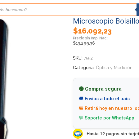
Microscopio Bolsil
$
16.092,23
$
13.299,36
SKU:
7552
Categoría:
Óptica y Medición
🟢 Compra segura
🚚 Envíos a todo el país
🏪 Retirá hoy en nuestro lo
💬 Soporte por WhatsApp
Hasta 12 pagos sin tarje