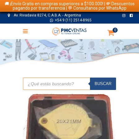
🚚 ¡Envío Gratis en compras superiores a $100.000! | 💸 Descuentos
pagando por transferencia | 💬 Consultanos por WhatsApp
Av. Rivadavia 8274, C.A.B.A. - Argentina
+54 9 (11) 2514-8965
0
TIENDA
Búsqueda
de
BUSCAR
productos