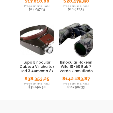
$
17.010,00
$
20.475,90
Congelador
$
14.057,85
$
16.922,23
Lupa Binocular
Binocular Hokenn
Cabeza Vincha Luz
Wild 10×50 Bak 7
Led 3 Aumento 8x
Verde Camuflado
Local
$
38.353,25
$
142.183,87
$
31.696,90
$
117.507,33