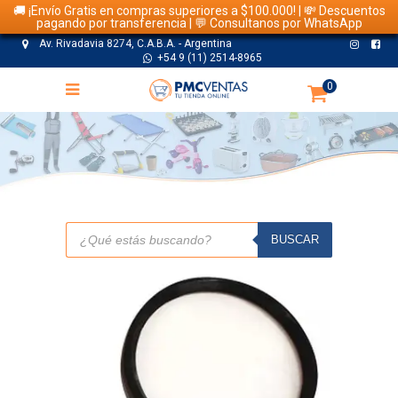
🚚 ¡Envío Gratis en compras superiores a $100.000! | 💸 Descuentos
pagando por transferencia | 💬 Consultanos por WhatsApp
Av. Rivadavia 8274, C.A.B.A. - Argentina
+54 9 (11) 2514-8965
0
TIENDA
Búsqueda
de
BUSCAR
productos