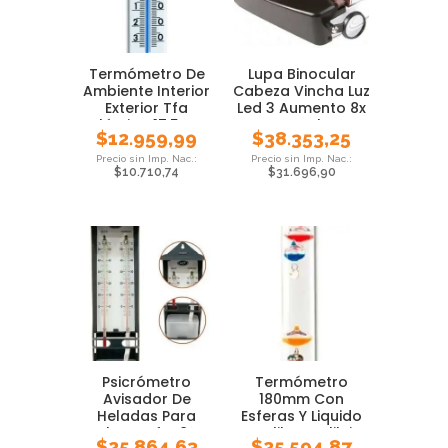
Termómetro De
Lupa Binocular
Ambiente Interior
Cabeza Vincha Luz
Exterior Tfa
Led 3 Aumento 8x
Plástico 17,5cm
Local
$
12.959,99
$
38.353,25
$
10.710,74
$
31.696,90
Psicrómetro
Termómetro
Avisador De
180mm Con
Heladas Para
Esferas Y Liquido
Colgar Luft -8° A
Galileo Galilei
$
25.864,63
$
25.594,87