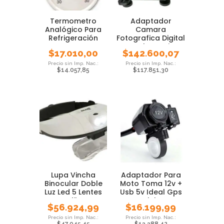
Termometro
Adaptador
Analógico Para
Camara
Refrigeración
Fotografica Digital
Freezer
A Telescopio
$
17.010,00
$
142.600,07
Congelador
Ada600
$
14.057,85
$
117.851,30
Lupa Vincha
Adaptador Para
Binocular Doble
Moto Toma 12v +
Luz Led 5 Lentes
Usb 5v Ideal Gps
Galileo
Celular
$
56.924,99
$
16.199,99
$
47.045,45
$
13.388,42