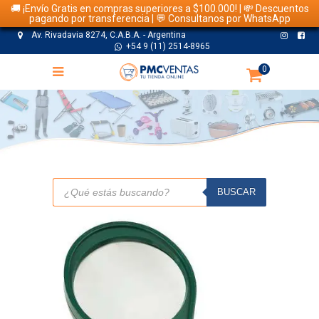
🚚 ¡Envío Gratis en compras superiores a $100.000! | 💸 Descuentos
pagando por transferencia | 💬 Consultanos por WhatsApp
Av. Rivadavia 8274, C.A.B.A. - Argentina
+54 9 (11) 2514-8965
0
TIENDA
Búsqueda
de
BUSCAR
productos