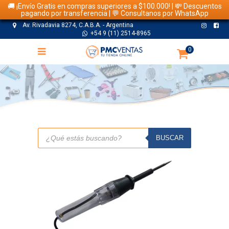
🚚 ¡Envío Gratis en compras superiores a $100.000! | 💸 Descuentos
pagando por transferencia | 💬 Consultanos por WhatsApp
Av. Rivadavia 8274, C.A.B.A. - Argentina
+54 9 (11) 2514-8965
0
TIENDA
Búsqueda
de
BUSCAR
productos