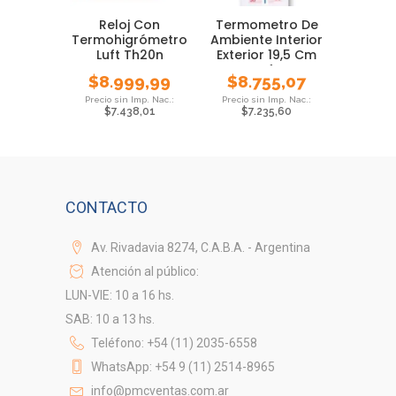
Reloj Con
Termometro De
Termohigrómetro
Ambiente Interior
Luft Th20n
Exterior 19,5 Cm
Temperatura
Luft
$
8.999,99
$
8.755,07
Higrometro
$
7.438,01
$
7.235,60
CONTACTO
Av. Rivadavia 8274, C.A.B.A. - Argentina
Atención al público:
LUN-VIE: 10 a 16 hs.
SAB: 10 a 13 hs.
Teléfono: +54 (11) 2035-6558
WhatsApp: +54 9 (11) 2514-8965
info@pmcventas.com.ar