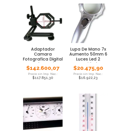
Adaptador
Lupa De Mano 7x
Camara
Aumento 50mm 6
Fotografica Digital
Luces Led 2
A Telescopio
Intensidades
$
142.600,07
$
20.475,90
Ada600
$
117.851,30
$
16.922,23