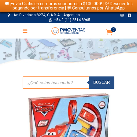
🚚 ¡Envío Gratis en compras superiores a $100.000! | 💸 Descuentos
pagando por transferencia | 💬 Consultanos por WhatsApp
Av. Rivadavia 8274, C.A.B.A. - Argentina
+54 9 (11) 2514-8965
0
TIENDA
Búsqueda
de
BUSCAR
productos