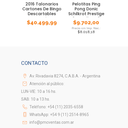
2016 Talonarios
Pelotitas Ping
Cartones De Bingo
Pong Donic
Descartables
Schilkrot Prestige
Loteria
2 Estrellas X6
$
40.499,99
$
9.702,00
$
8.018,18
CONTACTO
Av. Rivadavia 8274, C.A.B.A. - Argentina
Atención al público:
LUN-VIE: 10 a 16 hs.
SAB: 10 a 13 hs.
Teléfono: +54 (11) 2035-6558
WhatsApp: +54 9 (11) 2514-8965
info@pmcventas.com.ar