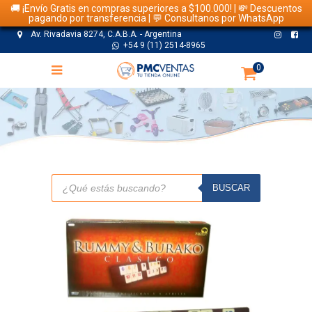
🚚 ¡Envío Gratis en compras superiores a $100.000! | 💸 Descuentos
pagando por transferencia | 💬 Consultanos por WhatsApp
Av. Rivadavia 8274, C.A.B.A. - Argentina
+54 9 (11) 2514-8965
0
TIENDA
Búsqueda
de
BUSCAR
productos