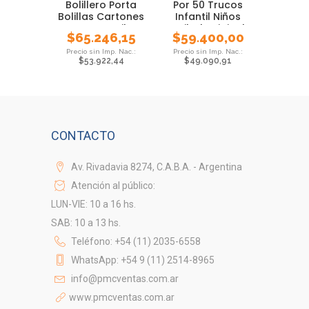
Bolillero Porta
Por 50 Trucos
Bolillas Cartones
Infantil Niños
Juego Familar
Ruibal Original
$
65.246,15
$
59.400,00
$
53.922,44
$
49.090,91
CONTACTO
Av. Rivadavia 8274, C.A.B.A. - Argentina
Atención al público:
LUN-VIE: 10 a 16 hs.
SAB: 10 a 13 hs.
Teléfono: +54 (11) 2035-6558
WhatsApp: +54 9 (11) 2514-8965
info@pmcventas.com.ar
www.pmcventas.com.ar