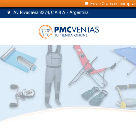
🚚 ¡Envío Gratis en compra
Av. Rivadavia 8274, C.A.B.A. - Argentina