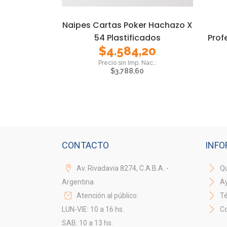
Naipes Cartas Poker Hachazo X
54 Plastificados
Prof
$
4.584,20
$
3.788,60
CONTACTO
INFO
Av. Rivadavia 8274, C.A.B.A. -
Qu
Argentina
A
Atención al público:
Té
LUN-VIE: 10 a 16 hs.
Co
SAB: 10 a 13 hs.