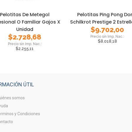
Pelotitas De Metegol
Pelotitas Ping Pong Do
esional O Familiar Gajos X
Schilkrot Prestige 2 Estrel
$
9.702,00
Unidad
$
2.728,68
$
8.018,18
$
2.255,11
RMACIÓN ÚTIL
iénes somos
yuda
rminos y Condiciones
ntacto