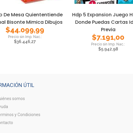
o De Mesa Quiententiende
Hdp 5 Expansion Juego 
nal Bisonte Mimica Dibujos
Donde Puedas Cartas I
$
44.099,99
Previa
$
7.191,00
$
36.446,27
$
5.942,98
RMACIÓN ÚTIL
iénes somos
yuda
rminos y Condiciones
ntacto