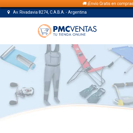
🚚 ¡Envío Gratis en compra
Av. Rivadavia 8274, C.A.B.A. - Argentina