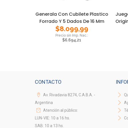
Generala Con Cubilete Plastico
Jueg
Forrado Y 5 Dados De 16 Mm
Origi
$
8.099,99
$
6.694,21
CONTACTO
INFO
Av. Rivadavia 8274, C.A.B.A. -
Qu
Argentina
A
Atención al público:
Té
LUN-VIE: 10 a 16 hs.
Co
SAB: 10 a 13 hs.