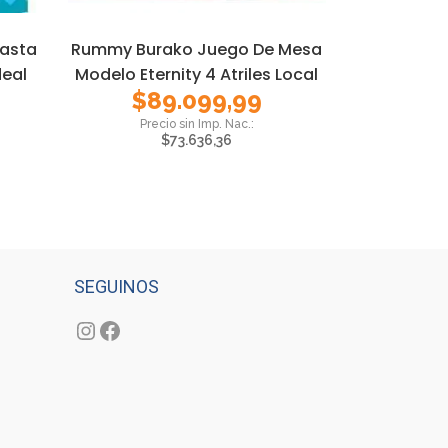
Hasta
Rummy Burako Juego De Mesa
deal
Modelo Eternity 4 Atriles Local
$
89.099,99
$
73.636,36
SEGUINOS
Instagram
Facebook