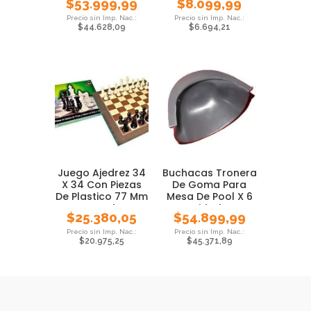
$
53.999,99
$
8.099,99
$
44.628,09
$
6.694,21
Juego Ajedrez 34
Buchacas Tronera
X 34 Con Piezas
De Goma Para
De Plastico 77 Mm
Mesa De Pool X 6
Local
Unidades
$
25.380,05
$
54.899,99
$
20.975,25
$
45.371,89