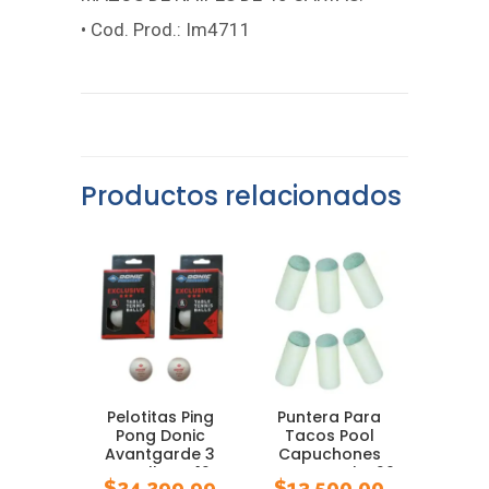
• Cod. Prod.: Im4711
Productos relacionados
Pelotitas Ping
Puntera Para
Pong Donic
Tacos Pool
Avantgarde 3
Capuchones
Estrellas X 12
Puntas Pool X 20
$
24.299,99
$
13.500,00