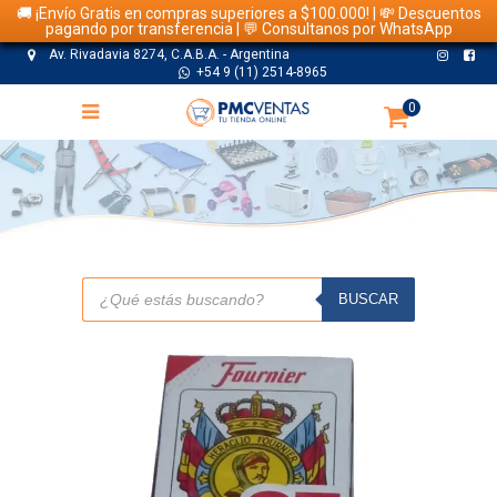
🚚 ¡Envío Gratis en compras superiores a $100.000! | 💸 Descuentos
pagando por transferencia | 💬 Consultanos por WhatsApp
Av. Rivadavia 8274, C.A.B.A. - Argentina
+54 9 (11) 2514-8965
0
TIENDA
Búsqueda
de
BUSCAR
productos