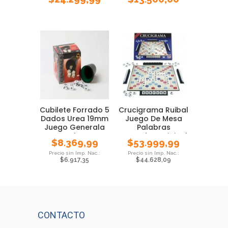
Unidad
Unidades
Cubilete Forrado 5
Crucigrama Ruibal
Dados Urea 19mm
Juego De Mesa
Juego Generala
Palabras
Local Pmc
Cruzadas Original
$
8.369,99
$
53.999,99
$
6.917,35
$
44.628,09
CONTACTO