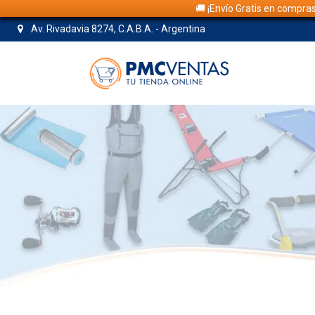
🚚 ¡Envío Gratis en compra
Av. Rivadavia 8274, C.A.B.A. - Argentina