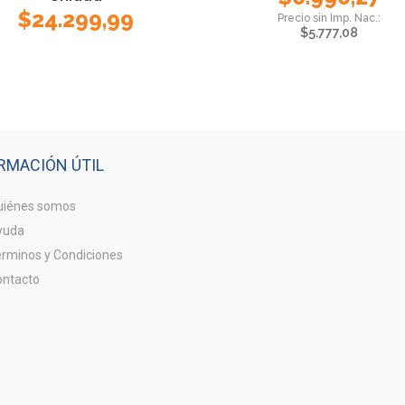
$
24.299,99
$
5.777,08
RMACIÓN ÚTIL
iénes somos
yuda
rminos y Condiciones
ntacto