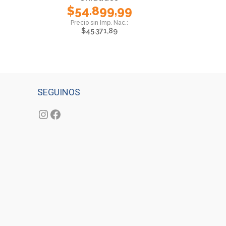
$
54.899,99
$
45.371,89
SEGUINOS
Instagram
Facebook