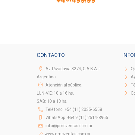
CONTACTO
INFO
Av. Rivadavia 8274, C.A.B.A. -
Qu
Argentina
A
Atención al público:
Té
LUN-VIE: 10 a 16 hs.
Co
SAB: 10 a 13 hs.
Teléfono: +54 (11) 2035-6558
WhatsApp: +54 9 (11) 2514-8965
info@pmcventas.com.ar
www.pmcventas.com.ar