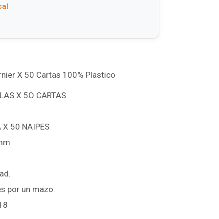
cal
nier X 50 Cartas 100% Plastico
OLAS X 5O CARTAS
 X 50 NAIPES
 mm
ad.
 es por un mazo.
18