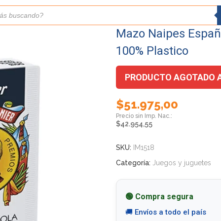
Mazo Naipes Españo
100% Plastico
PRODUCTO AGOTADO 
$
51.975,00
$
42.954,55
SKU:
IM1518
Categoría:
Juegos y juguetes
🟢 Compra segura
🚚 Envíos a todo el país