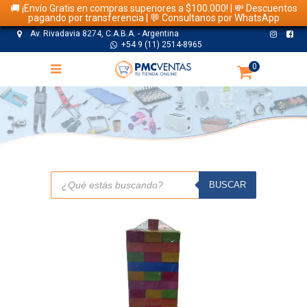
🚚 ¡Envío Gratis en compras superiores a $100.000! | 💸 Descuentos
pagando por transferencia | 💬 Consultanos por WhatsApp
Av. Rivadavia 8274, C.A.B.A. - Argentina
+54 9 (11) 2514-8965
0
TIENDA
Búsqueda
de
BUSCAR
productos