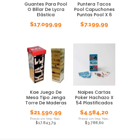
Guantes Para Pool
Puntera Tacos
O Billar De Lycra
Pool Capuchones
Elástica
Puntas Pool X 6
Unidades
$
17.099,99
$
7.199,99
Kae Juego De
Naipes Cartas
Mesa Tipo Jenga
Poker Hachazo X
Torre De Maderas
54 Plastificados
Bisonte Local
$
21.590,99
$
4.584,20
$
17.843,79
$
3.788,60