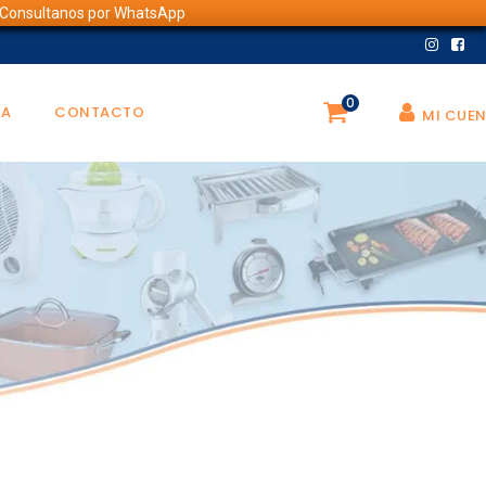
💬 Consultanos por WhatsApp
0
DA
CONTACTO
MI CUE