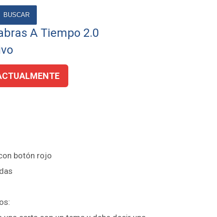
BUSCAR
abras A Tiempo 2.0
ivo
ACTUALMENTE
 con botón rojo
adas
os: