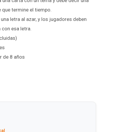
 una carta con un tema y debe decir una
e que termine el tiempo.
 una letra al azar, y los jugadores deben
 con esa letra.
cluidas)
res
r de 8 años
cal