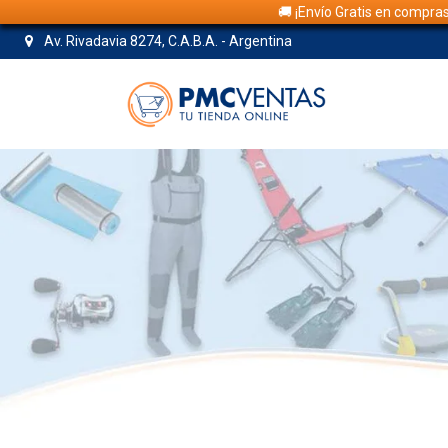
🚚 ¡Envío Gratis en compra
Av. Rivadavia 8274, C.A.B.A. - Argentina