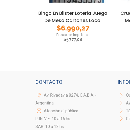
Bingo En Blister Loteria Juego
Cru
De Mesa Cartones Local
M
$
6.990,27
$
5.777,08
CONTACTO
INFO
Av. Rivadavia 8274, C.A.B.A. -
Qu
Argentina
A
Atención al público:
Té
LUN-VIE: 10 a 16 hs.
Co
SAB: 10 a 13 hs.