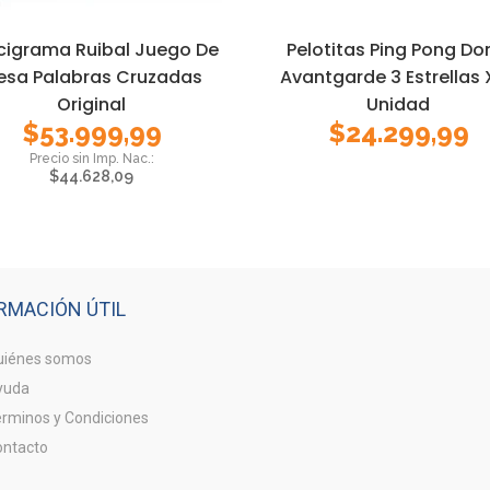
cigrama Ruibal Juego De
Pelotitas Ping Pong Do
esa Palabras Cruzadas
Avantgarde 3 Estrellas 
Original
Unidad
$
53.999,99
$
24.299,99
$
44.628,09
RMACIÓN ÚTIL
iénes somos
yuda
rminos y Condiciones
ntacto