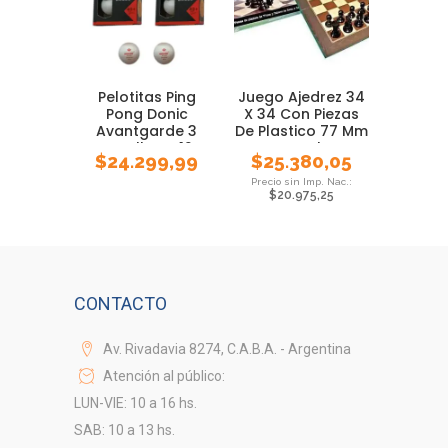
Pelotitas Ping
Juego Ajedrez 34
Pong Donic
X 34 Con Piezas
Avantgarde 3
De Plastico 77 Mm
Estrellas X 12
Local
$
24.299,99
$
25.380,05
Unidad
$
20.975,25
CONTACTO
Av. Rivadavia 8274, C.A.B.A. - Argentina
Atención al público:
LUN-VIE: 10 a 16 hs.
SAB: 10 a 13 hs.