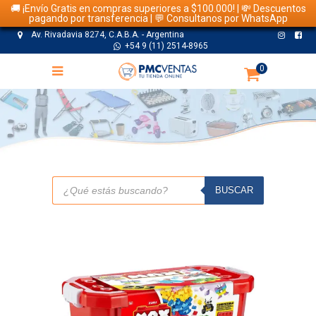
🚚 ¡Envío Gratis en compras superiores a $100.000! | 💸 Descuentos
pagando por transferencia | 💬 Consultanos por WhatsApp
Av. Rivadavia 8274, C.A.B.A. - Argentina
+54 9 (11) 2514-8965
0
TIENDA
Búsqueda
de
BUSCAR
productos