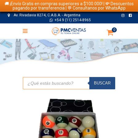
🚚 ¡Envío Gratis en compras superiores a $100.000! | 💸 Descuentos
pagando por transferencia | 💬 Consultanos por WhatsApp
Av. Rivadavia 8274, C.A.B.A. - Argentina
+54 9 (11) 2514-8965
0
TIENDA
Búsqueda
de
BUSCAR
productos