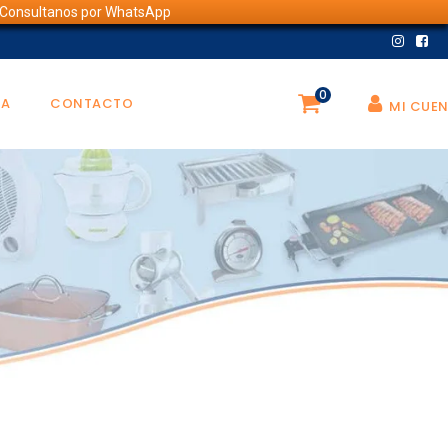
💬 Consultanos por WhatsApp
0
DA
CONTACTO
MI CUE