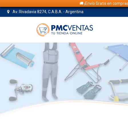
🚚 ¡Envío Gratis en compra
Av. Rivadavia 8274, C.A.B.A. - Argentina