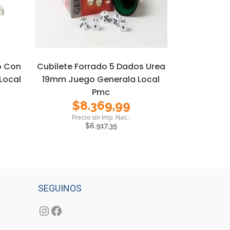
o Con
Cubilete Forrado 5 Dados Urea
Local
19mm Juego Generala Local
Pmc
$
8.369,99
$
6.917,35
SEGUINOS
Instagram
Facebook