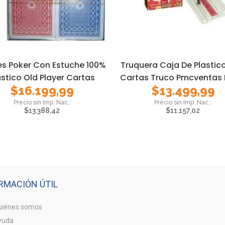
es Poker Con Estuche 100%
Truquera Caja De Plastic
astico Old Player Cartas
Cartas Truco Pmcventas 
$
16.199,99
$
13.499,99
$
13.388,42
$
11.157,02
RMACIÓN ÚTIL
iénes somos
yuda