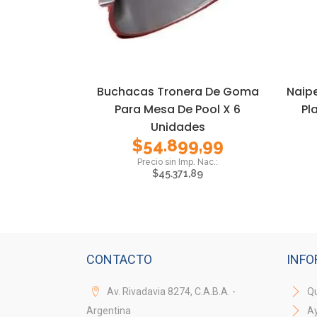
Buchacas Tronera De Goma
Naip
Para Mesa De Pool X 6
Pl
Unidades
$
54.899,99
$
45.371,89
CONTACTO
INFO
Av. Rivadavia 8274, C.A.B.A. -
Qu
Argentina
A