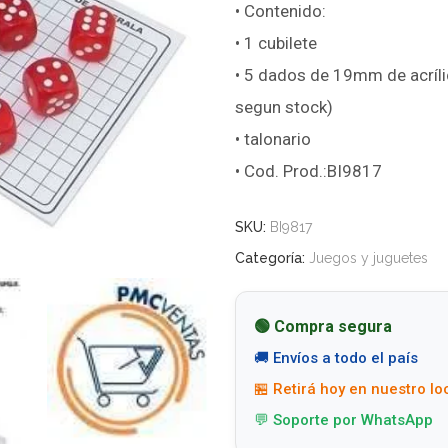
• Contenido:
• 1 cubilete
• 5 dados de 19mm de acrílic
segun stock)
• talonario
• Cod. Prod.:BI9817
SKU:
BI9817
Categoría:
Juegos y juguetes
🟢 Compra segura
🚚 Envíos a todo el país
🏪 Retirá hoy en nuestro lo
💬 Soporte por WhatsApp