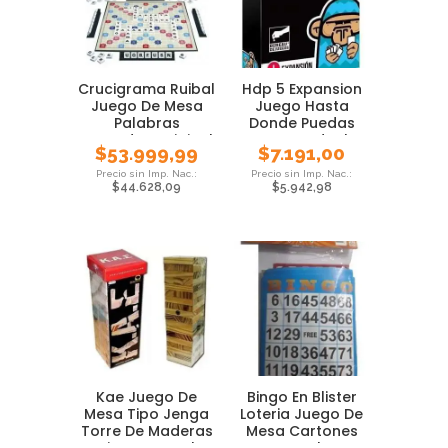
Crucigrama Ruibal
Hdp 5 Expansion
Juego De Mesa
Juego Hasta
Palabras
Donde Puedas
Cruzadas Original
Cartas Ideal
$
53.999,99
$
7.191,00
Previa
$
44.628,09
$
5.942,98
Kae Juego De
Bingo En Blister
Mesa Tipo Jenga
Loteria Juego De
Torre De Maderas
Mesa Cartones
Bisonte Local
Local