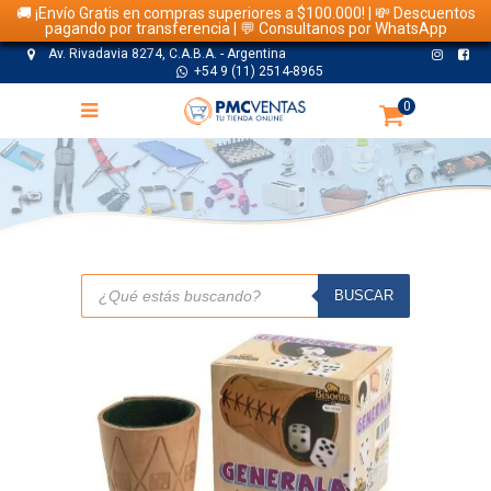
🚚 ¡Envío Gratis en compras superiores a $100.000! | 💸 Descuentos
pagando por transferencia | 💬 Consultanos por WhatsApp
Av. Rivadavia 8274, C.A.B.A. - Argentina
+54 9 (11) 2514-8965
0
TIENDA
Búsqueda
de
BUSCAR
productos