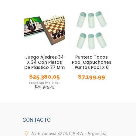
Juego Ajedrez 34
Puntera Tacos
X 34 Con Piezas
Pool Capuchones
De Plastico 77 Mm
Puntas Pool X 6
Local
Unidades
$
25.380,05
$
7.199,99
$
20.975,25
CONTACTO
Av. Rivadavia 8274, C.A.B.A. - Argentina