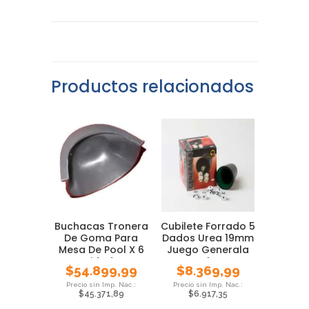
Productos relacionados
Buchacas Tronera
Cubilete Forrado 5
De Goma Para
Dados Urea 19mm
Mesa De Pool X 6
Juego Generala
Unidades
Local Pmc
$
54.899,99
$
8.369,99
$
45.371,89
$
6.917,35