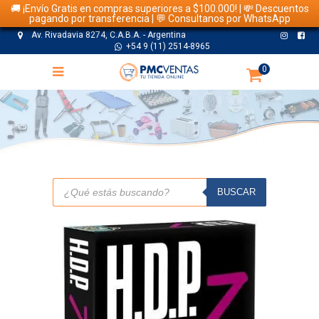
🚚 ¡Envío Gratis en compras superiores a $100.000! | 💸 Descuentos
pagando por transferencia | 💬 Consultanos por WhatsApp
Av. Rivadavia 8274, C.A.B.A. - Argentina
+54 9 (11) 2514-8965
0
TIENDA
Búsqueda
de
BUSCAR
productos