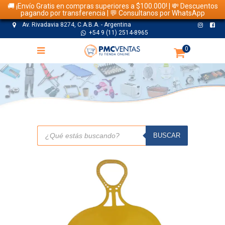
🚚 ¡Envío Gratis en compras superiores a $100.000! | 💸 Descuentos
pagando por transferencia | 💬 Consultanos por WhatsApp
Av. Rivadavia 8274, C.A.B.A. - Argentina
+54 9 (11) 2514-8965
0
TIENDA
Búsqueda
de
BUSCAR
productos