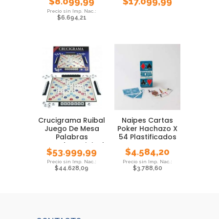
$
8.099,99
$
17.099,99
$
6.694,21
Crucigrama Ruibal
Naipes Cartas
Juego De Mesa
Poker Hachazo X
Palabras
54 Plastificados
Cruzadas Original
$
53.999,99
$
4.584,20
$
44.628,09
$
3.788,60