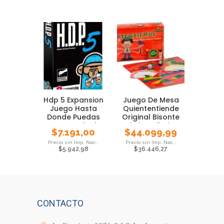
Hdp 5 Expansion
Juego De Mesa
Juego Hasta
Quiententiende
Donde Puedas
Original Bisonte
Cartas Ideal
Mimica Dibujos
$
7.191,00
$
44.099,99
Previa
$
5.942,98
$
36.446,27
CONTACTO