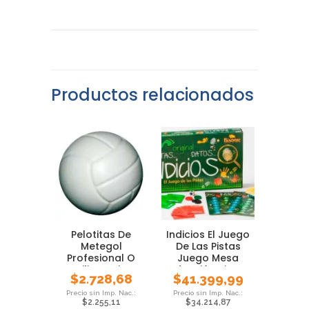
Productos relacionados
Pelotitas De
Indicios El Juego
Metegol
De Las Pistas
Profesional O
Juego Mesa
Familiar Gajos X
Deducción Bisonte
$
2.728,68
$
41.399,99
Unidad
$
2.255,11
$
34.214,87