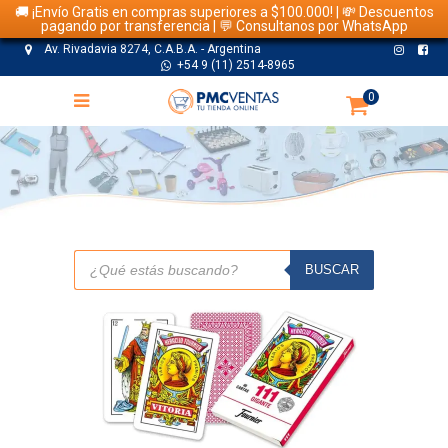
🚚 ¡Envío Gratis en compras superiores a $100.000! | 💸 Descuentos
pagando por transferencia | 💬 Consultanos por WhatsApp
Av. Rivadavia 8274, C.A.B.A. - Argentina
+54 9 (11) 2514-8965
0
TIENDA
Búsqueda
de
BUSCAR
productos