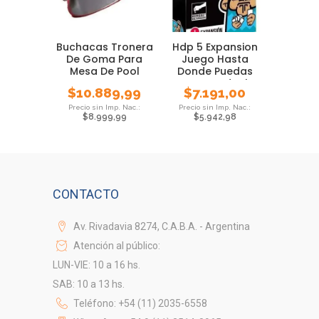
Buchacas Tronera
Hdp 5 Expansion
De Goma Para
Juego Hasta
Mesa De Pool
Donde Puedas
Cartas Ideal
$
10.889,99
$
7.191,00
Previa
$
8.999,99
$
5.942,98
CONTACTO
Av. Rivadavia 8274, C.A.B.A. - Argentina
Atención al público:
LUN-VIE: 10 a 16 hs.
SAB: 10 a 13 hs.
Teléfono: +54 (11) 2035-6558