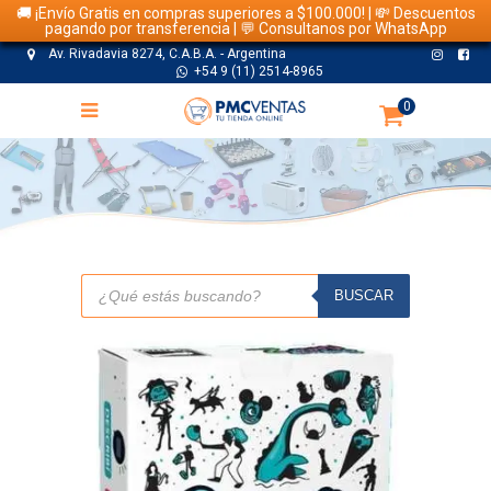
🚚 ¡Envío Gratis en compras superiores a $100.000! | 💸 Descuentos
pagando por transferencia | 💬 Consultanos por WhatsApp
Av. Rivadavia 8274, C.A.B.A. - Argentina
+54 9 (11) 2514-8965
0
TIENDA
Búsqueda
de
BUSCAR
productos