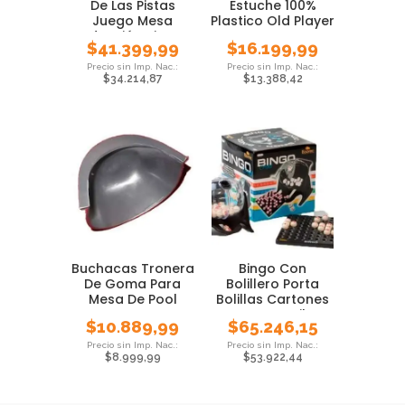
De Las Pistas
Estuche 100%
Juego Mesa
Plastico Old Player
Deducción Bisonte
Cartas
$
41.399,99
$
16.199,99
$
34.214,87
$
13.388,42
Buchacas Tronera
Bingo Con
De Goma Para
Bolillero Porta
Mesa De Pool
Bolillas Cartones
Juego Familar
$
10.889,99
$
65.246,15
$
8.999,99
$
53.922,44