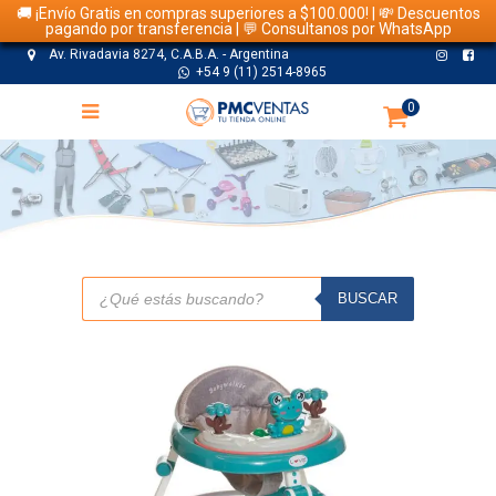
🚚 ¡Envío Gratis en compras superiores a $100.000! | 💸 Descuentos
pagando por transferencia | 💬 Consultanos por WhatsApp
Av. Rivadavia 8274, C.A.B.A. - Argentina
+54 9 (11) 2514-8965
0
TIENDA
Búsqueda
de
BUSCAR
productos